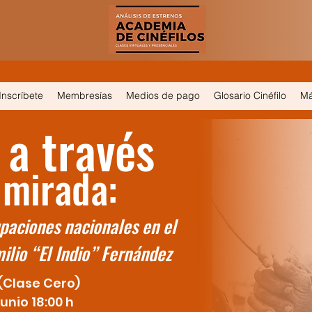
Inscríbete
Membresías
Medios de pago
Glosario Cinéfilo
M
 a través
 mirada:
paciones nacionales en el
milio “El Indio” Fernández
 (Clase Cero)
unio 18:00 h