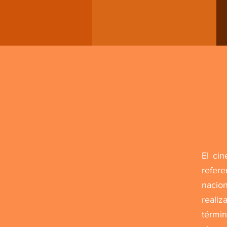
El ci
refer
nacion
reali
térmi