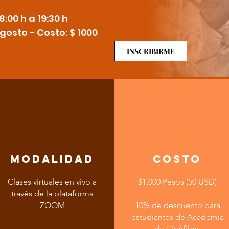
:00 h a 19:30 h
 agosto -
Costo: $ 1000
INSCRIBIRME
modalidad
COSTO
Clases virtuales en vivo a
$1,000 Pesos (50 USD)
través de la plataforma
ZOOM
10% de descuento para
estudiantes de Academia
de Cinéfilos.