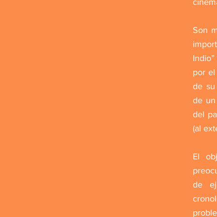
cinema
Son m
impor
Indio”
por el
de su 
de un
del pa
(al ext
El ob
preocu
de ej
crono
proble