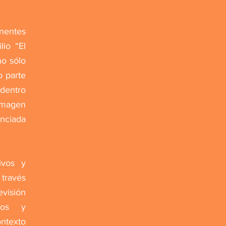
nentes
io “El
no sólo
o parte
 dentro
imagen
enciada
ivos y
 través
visión
icos y
ontexto