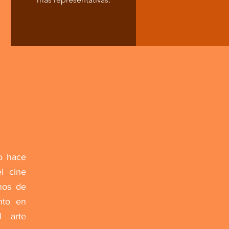
o hace
l cine
inos de
nto en
l arte