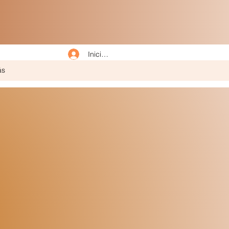
Iniciar sesión
ás
O