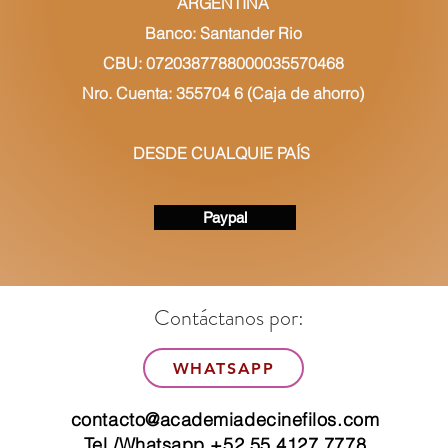
ARGENTINA
Banco: Santander Rio
CBU: 0720387788000035570468
Nro. Cuenta: 355704 6 (Caja de ahorro)
DESDE CUALQUIE PAÍS
Paypal
Contáctanos por:
WHATSAPP
contacto@academiadecinefilos.com
Tel./Whatsapp +52 55 4127 7778